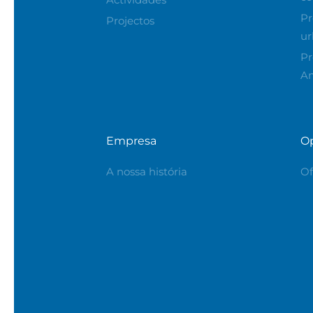
Pr
Projectos
ur
Pr
A
Empresa
O
A nossa história
Of