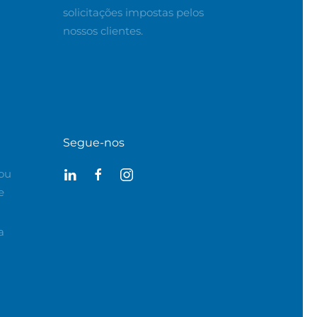
solicitações impostas pelos
nossos clientes.
Segue-nos
ou
e
a