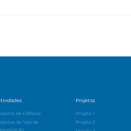
tividades
Projetos
ojectos de Edifícios
Projeto 1
ojectos de Vias de
Projeto 2
municação
Projeto 3