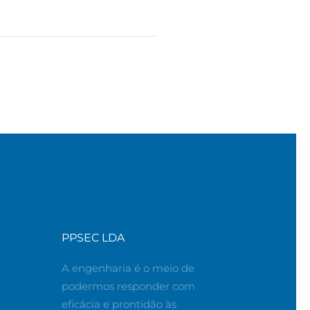
PPSEC LDA
A engenharia é o meio de
podermos responder com
eficácia e prontidão às